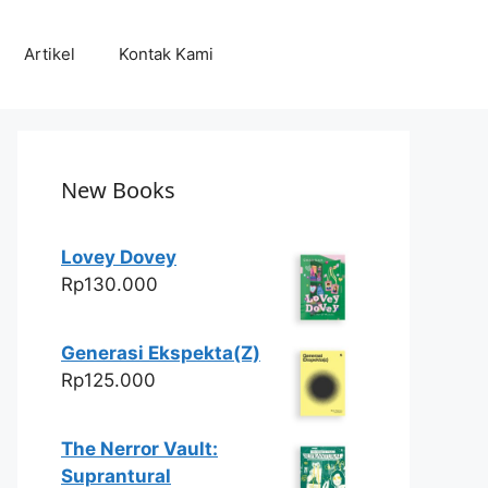
Artikel
Kontak Kami
New Books
Lovey Dovey
Rp
130.000
Generasi Ekspekta(Z)
Rp
125.000
The Nerror Vault:
Suprantural