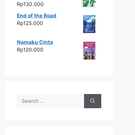
Rp
130.000
End of the Road
Rp
125.000
Namaku Cinta
Rp
120.000
Search
for: