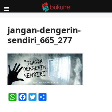
Skip
to
jangan-dengerin-
content
sendiri_665_277
W
F
T
S
h
a
w
h