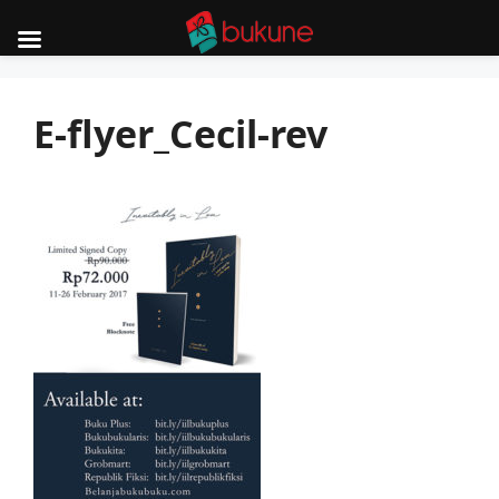
Skip
to
E-flyer_Cecil-rev
content