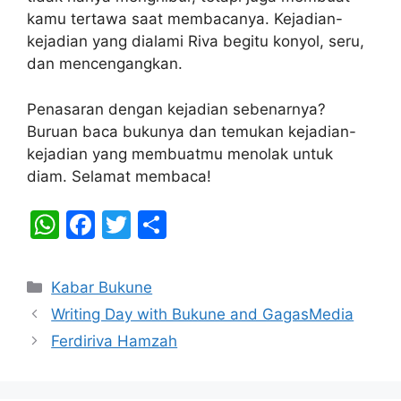
kamu tertawa saat membacanya. Kejadian-
kejadian yang dialami Riva begitu konyol, seru,
dan mencengangkan.
Penasaran dengan kejadian sebenarnya?
Buruan baca bukunya dan temukan kejadian-
kejadian yang membuatmu menolak untuk
diam. Selamat membaca!
W
F
T
S
h
a
w
h
at
c
itt
ar
Categories
Kabar Bukune
s
e
er
e
Writing Day with Bukune and GagasMedia
A
b
Ferdiriva Hamzah
p
o
p
o