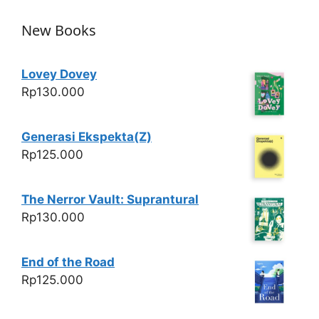
k
New Books
Lovey Dovey
Rp
130.000
Generasi Ekspekta(Z)
Rp
125.000
The Nerror Vault: Suprantural
Rp
130.000
End of the Road
Rp
125.000