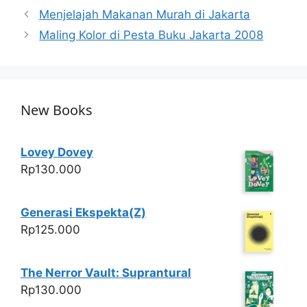
s
e
er
e
Menjelajah Makanan Murah di Jakarta
A
b
Maling Kolor di Pesta Buku Jakarta 2008
p
o
p
o
k
New Books
Lovey Dovey
Rp
130.000
Generasi Ekspekta(Z)
Rp
125.000
The Nerror Vault: Suprantural
Rp
130.000