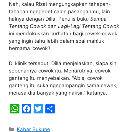
Nah, kalau Rizal mengungkapkan tahapan-
tahapan ngegebet calon pasanganmu, lain
halnya dengan Dilla. Penulis buku
Semua
Tentang Cowok
dan
Lagi-Lagi Tentang Cowok
ini memfokuskan curhatan bagi cewek-cewek
yang ingin tahu lebih dalam soal mahluk
bernama ‘cowok’!
Di klinik tersebut, Dilla menjelaskan, siapa sih
sebenarnya cowok itu. Menurutnya, cowok
ganteng itu menyebalkan. "Abis, cowok
ganteng itu suka ngegampangin sama cewek,
merasa dia banyak yang naksir,” katanya.
W
F
T
S
h
a
w
h
at
c
itt
ar
Categories
Kabar Bukune