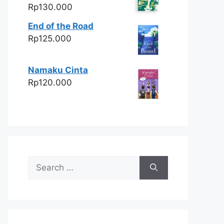
Rp
130.000
End of the Road
Rp
125.000
Namaku Cinta
Rp
120.000
Search
for: