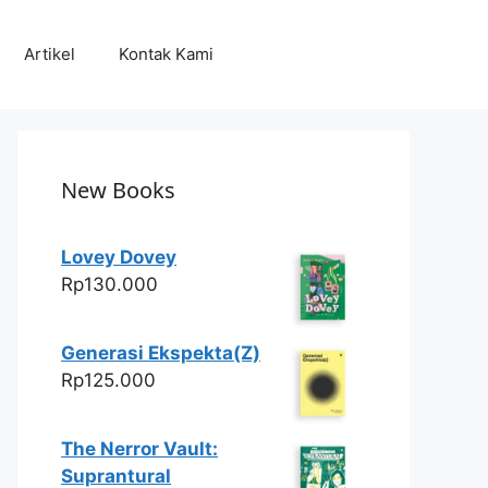
Artikel
Kontak Kami
New Books
Lovey Dovey
Rp
130.000
Generasi Ekspekta(Z)
Rp
125.000
The Nerror Vault:
Suprantural