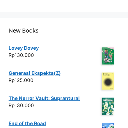
h
a
w
h
at
c
itt
ar
s
e
er
e
A
b
New Books
p
o
p
o
Lovey Dovey
k
Rp
130.000
Generasi Ekspekta(Z)
Rp
125.000
The Nerror Vault: Suprantural
Rp
130.000
End of the Road