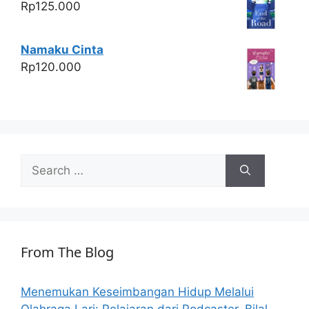
Rp
125.000
Namaku Cinta
Rp
120.000
Search
for:
From The Blog
Menemukan Keseimbangan Hidup Melalui
Olahraga Lari: Pelajaran dari Podcaster, Bilal