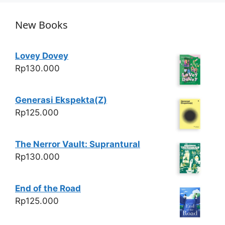
s
e
er
e
A
b
New Books
p
o
p
o
Lovey Dovey
k
Rp
130.000
Generasi Ekspekta(Z)
Rp
125.000
The Nerror Vault: Suprantural
Rp
130.000
End of the Road
Rp
125.000