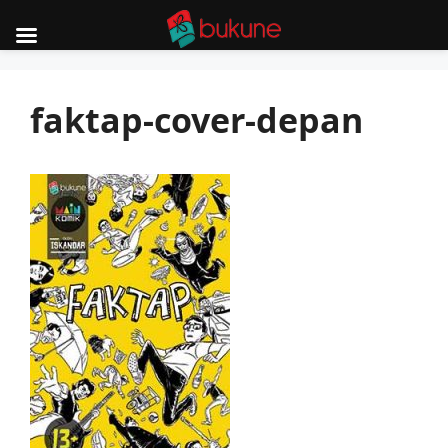
Skip
to
faktap-cover-depan
content