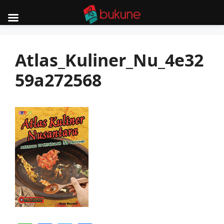
Skip
to
Atlas_Kuliner_Nu_4e32
content
59a272568