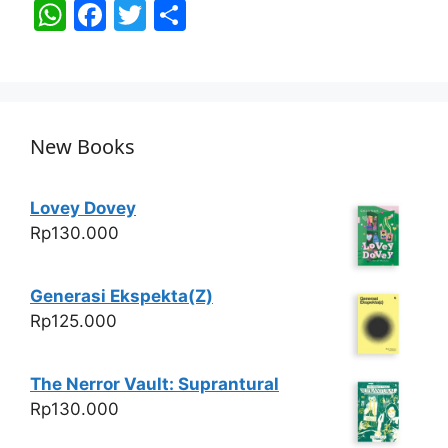
W
F
T
S
h
a
w
h
at
c
itt
ar
s
e
er
e
A
b
New Books
p
o
p
o
Lovey Dovey
k
Rp
130.000
Generasi Ekspekta(Z)
Rp
125.000
The Nerror Vault: Suprantural
Rp
130.000