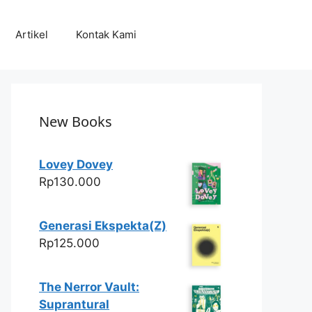
Artikel
Kontak Kami
New Books
Lovey Dovey
Rp
130.000
Generasi Ekspekta(Z)
Rp
125.000
The Nerror Vault:
Suprantural