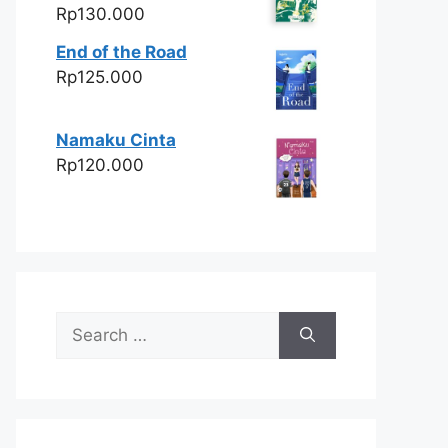
Rp
130.000
End of the Road
Rp
125.000
Namaku Cinta
Rp
120.000
Search
for: