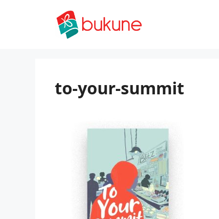
Skip
to
content
to-your-summit