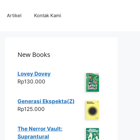
Artikel
Kontak Kami
New Books
Lovey Dovey
Rp
130.000
Generasi Ekspekta(Z)
Rp
125.000
The Nerror Vault:
Suprantural