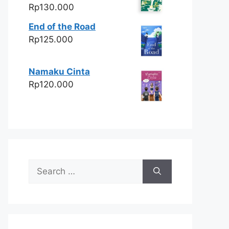
Rp
130.000
End of the Road
Rp
125.000
Namaku Cinta
Rp
120.000
Search
for: