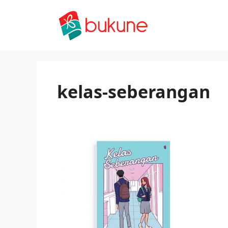
Skip
to
content
kelas-seberangan