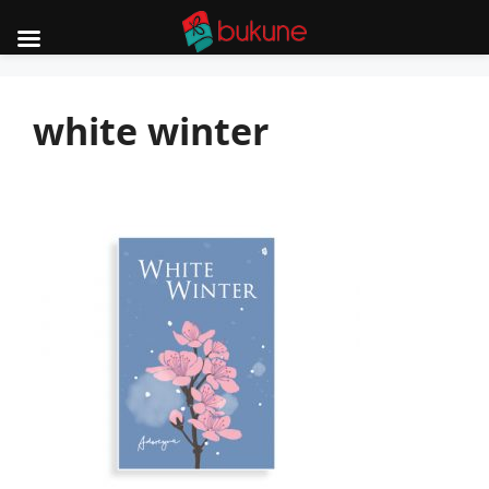
Skip
to
white winter
content